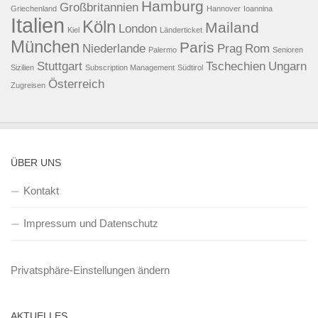
Hamburg
Großbritannien
Griechenland
Hannover
Ioannina
Italien
Köln
Mailand
London
Kiel
Länderticket
München
Paris
Niederlande
Prag
Rom
Palermo
Senioren
Stuttgart
Tschechien
Ungarn
Sizilien
Subscription Management
Südtirol
Österreich
Zugreisen
ÜBER UNS
Kontakt
Impressum und Datenschutz
Privatsphäre-Einstellungen ändern
AKTUELLES