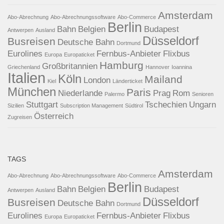
Amsterdam
Abo-Abrechnung
Abo-Abrechnungssoftware
Abo-Commerce
Berlin
Bahn
Belgien
Budapest
Antwerpen
Ausland
Düsseldorf
Busreisen
Deutsche Bahn
Dortmund
Eurolines
Fernbus-Anbieter
Flixbus
Europa
Europaticket
Hamburg
Großbritannien
Griechenland
Hannover
Ioannina
Italien
Köln
Mailand
London
Kiel
Länderticket
München
Paris
Niederlande
Prag
Rom
Palermo
Senioren
Stuttgart
Tschechien
Ungarn
Sizilien
Subscription Management
Südtirol
Österreich
Zugreisen
TAGS
Amsterdam
Abo-Abrechnung
Abo-Abrechnungssoftware
Abo-Commerce
Berlin
Bahn
Belgien
Budapest
Antwerpen
Ausland
Düsseldorf
Busreisen
Deutsche Bahn
Dortmund
Eurolines
Fernbus-Anbieter
Flixbus
Europa
Europaticket