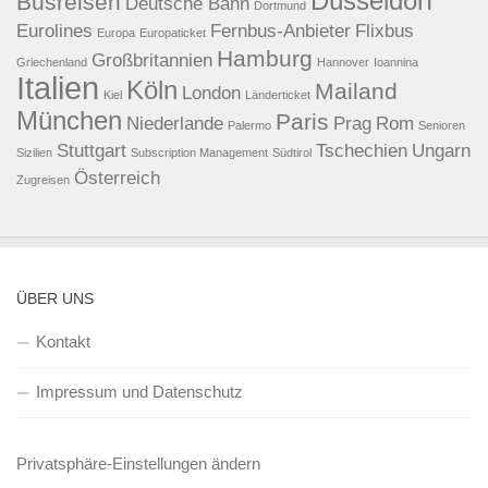
Düsseldorf
Busreisen
Deutsche Bahn
Dortmund
Eurolines
Fernbus-Anbieter
Flixbus
Europa
Europaticket
Hamburg
Großbritannien
Griechenland
Hannover
Ioannina
Italien
Köln
Mailand
London
Kiel
Länderticket
München
Paris
Niederlande
Prag
Rom
Palermo
Senioren
Stuttgart
Tschechien
Ungarn
Sizilien
Subscription Management
Südtirol
Österreich
Zugreisen
ÜBER UNS
Kontakt
Impressum und Datenschutz
Privatsphäre-Einstellungen ändern