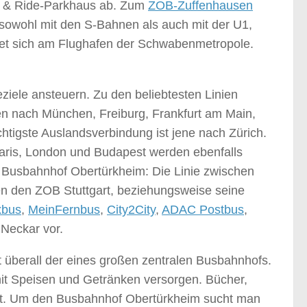
k & Ride-Parkhaus ab. Zum
ZOB-Zuffenhausen
sowohl mit den S-Bahnen als auch mit der U1,
indet sich am Flughafen der Schwabenmetropole.
eziele ansteuern. Zu den beliebtesten Linien
en nach München, Freiburg, Frankfurt am Main,
tigste Auslandsverbindung ist jene nach Zürich.
Paris, London und Budapest werden ebenfalls
m Busbahnhof Obertürkheim: Die Linie zwischen
ben den ZOB Stuttgart, beziehungsweise seine
xbus
,
MeinFernbus
,
City2City
,
ADAC Postbus
,
Neckar vor.
ht überall der eines großen zentralen Busbahnhofs.
t Speisen und Getränken versorgen. Bücher,
icht. Um den Busbahnhof Obertürkheim sucht man