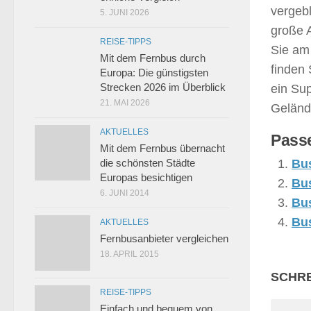
vergeb
5. JUNI 2026
große 
REISE-TIPPS
Sie am
Mit dem Fernbus durch
finden 
Europa: Die günstigsten
Strecken 2026 im Überblick
ein Su
21. MAI 2026
Gelände
AKTUELLES
Passe
Mit dem Fernbus übernacht
die schönsten Städte
Bu
Europas besichtigen
Bu
6. JUNI 2014
Bu
Bu
AKTUELLES
Fernbusanbieter vergleichen
18. APRIL 2015
SCHRE
REISE-TIPPS
Einfach und bequem von