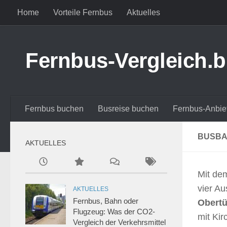
Home
Vorteile Fernbus
Aktuelles
Zum Inhalt springen
Fernbus-Vergleich.b
Fernbus buchen
Busreise buchen
Fernbus-Anbie
BUSBA
AKTUELLES
Mit de
vier A
AKTUELLES
Fernbus, Bahn oder
Obert
Flugzeug: Was der CO2-
mit Kir
Vergleich der Verkehrsmittel