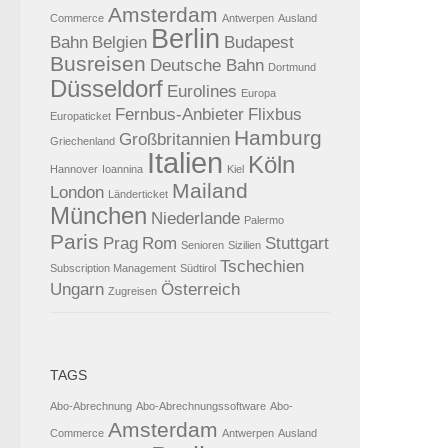
Amsterdam
Commerce
Antwerpen
Ausland
Berlin
Bahn
Belgien
Budapest
Busreisen
Deutsche Bahn
Dortmund
Düsseldorf
Eurolines
Europa
Fernbus-Anbieter
Flixbus
Europaticket
Hamburg
Großbritannien
Griechenland
Italien
Köln
Hannover
Ioannina
Kiel
Mailand
London
Länderticket
München
Niederlande
Palermo
Paris
Prag
Rom
Stuttgart
Senioren
Sizilien
Tschechien
Subscription Management
Südtirol
Ungarn
Österreich
Zugreisen
TAGS
Abo-Abrechnung
Abo-Abrechnungssoftware
Abo-
Amsterdam
Commerce
Antwerpen
Ausland