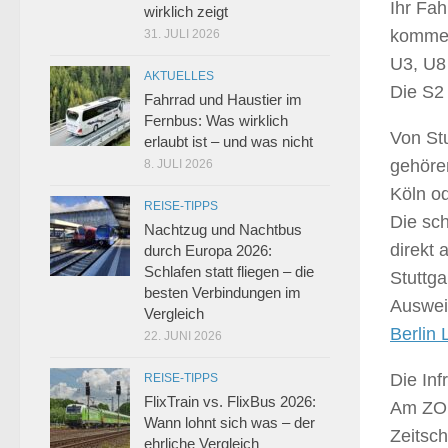
Ihr Fa
wirklich zeigt
kommen
31. JULI 2026
U3, U8 
AKTUELLES
Die S2
Fahrrad und Haustier im
Fernbus: Was wirklich
Von Stu
erlaubt ist – und was nicht
gehöre
8. JULI 2026
Köln o
REISE-TIPPS
Die sc
Nachtzug und Nachtbus
direkt 
durch Europa 2026:
Schlafen statt fliegen – die
Stuttga
besten Verbindungen im
Auswei
Vergleich
Berlin 
22. JUNI 2026
Die Inf
REISE-TIPPS
FlixTrain vs. FlixBus 2026:
Am ZOB
Wann lohnt sich was – der
Zeitsch
ehrliche Vergleich