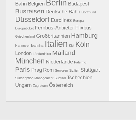
Berlin
Bahn
Belgien
Budapest
Busreisen
Deutsche Bahn
Dortmund
Düsseldorf
Eurolines
Europa
Fernbus-Anbieter
Flixbus
Europaticket
Hamburg
Großbritannien
Griechenland
Italien
Köln
Hannover
Ioannina
Kiel
Mailand
London
Länderticket
München
Niederlande
Palermo
Paris
Prag
Rom
Stuttgart
Senioren
Sizilien
Tschechien
Subscription Management
Südtirol
Ungarn
Österreich
Zugreisen