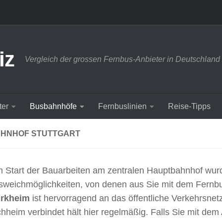
iz
Vergleich der grossen Fernbus-Anbieter in Deutschland
ter
Busbahnhöfe
Fernbuslinien
Reise-Tipps
HNHOF STUTTGART
m Start der Bauarbeiten am zentralen Hauptbahnhof wur
usweichmöglichkeiten, von denen aus Sie mit dem Fern
ürkheim
ist hervorragend an das öffentliche Verkehrsnet
chheim verbindet hält hier regelmäßig. Falls Sie mit de