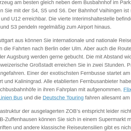
hrzeug am besten gleich neben dem Busbahnhof im Par
 Sie mit der S4, S5 und S6. Der Bahnhof Vaihingen ist 
und U12 erreichbar. Die vierte Interimshaltestelle bef
 und S3 pendeln regelmäßig zum Airport hinaus.
ttgart aus können Sie internationale und nationale Reis
n die Fahrten nach Berlin oder Ulm. Aber auch die Rout
der Augsburg werden gerne gebucht. Die mit Abstand wich
hweizerische Großstadt erreichen Sie in zwei Stunden. 
angefahren. Einer der exotischsten Fernbusse startet a
rt und Kaliningrad. Alle etablierten Fernbusanbieter ha
chbusbahnhöfe in ihren Fahrplan mit aufgenommen.
Fli
Linien Bus
und die
Deutsche Touring
fahren allesamt am 
rastruktur der ausgelagerten ZOB’s entspricht leider nic
-Zuffenhausen können Sie sich in einem Supermarkt mi
riften und andere klassische Reiseutensilien gibt es n