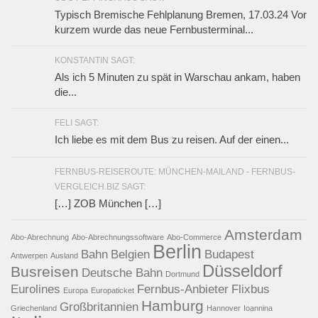
Typisch Bremische Fehlplanung Bremen, 17.03.24 Vor
kurzem wurde das neue Fernbusterminal...
KONSTANTIN SAGT:
Als ich 5 Minuten zu spät in Warschau ankam, haben
die...
FELI SAGT:
Ich liebe es mit dem Bus zu reisen. Auf der einen...
FERNBUS-REISEROUTE: MÜNCHEN-MAILAND - FERNBUS-
VERGLEICH.BIZ SAGT:
[…] ZOB München […]
Amsterdam
Abo-Abrechnung
Abo-Abrechnungssoftware
Abo-Commerce
Berlin
Bahn
Belgien
Budapest
Antwerpen
Ausland
Düsseldorf
Busreisen
Deutsche Bahn
Dortmund
Eurolines
Fernbus-Anbieter
Flixbus
Europa
Europaticket
Hamburg
Großbritannien
Griechenland
Hannover
Ioannina