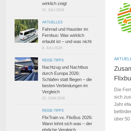
wirklich zeigt
31. JULI 2026
AKTUELLES
Fahrrad und Haustier im
Fernbus: Was wirklich
erlaubt ist – und was nicht
8. JULI 2026
AKTUEL
REISE-TIPPS
Nachtzug und Nachtbus
Zusam
durch Europa 2026:
Flixb
Schlafen statt fliegen – die
besten Verbindungen im
Die Fer
Vergleich
sich zu
22. JUNI 2026
Jahr et
REISE-TIPPS
beförde
FlixTrain vs. FlixBus 2026:
über 50 
Wann lohnt sich was – der
ehrliche Vergleich