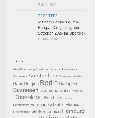
5. JUNI 2026
REISE-TIPPS
Mit dem Fernbus durch
Europa: Die günstigsten
Strecken 2026 im Überblick
21. MAI 2026
TAGS
Abo-Abrechnung
Abo-Abrechnungssoftware
Abo-
Amsterdam
Commerce
Antwerpen
Ausland
Berlin
Bahn
Belgien
Budapest
Busreisen
Deutsche Bahn
Dortmund
Düsseldorf
Eurolines
Europa
Fernbus-Anbieter
Flixbus
Europaticket
Hamburg
Großbritannien
Griechenland