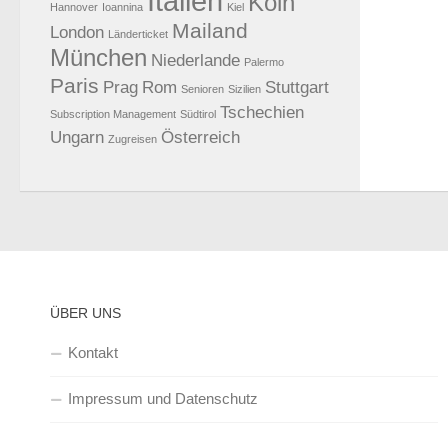
Italien
Köln
Hannover
Ioannina
Kiel
Mailand
London
Länderticket
München
Niederlande
Palermo
Paris
Prag
Rom
Stuttgart
Senioren
Sizilien
Tschechien
Subscription Management
Südtirol
Ungarn
Österreich
Zugreisen
ÜBER UNS
Kontakt
Impressum und Datenschutz