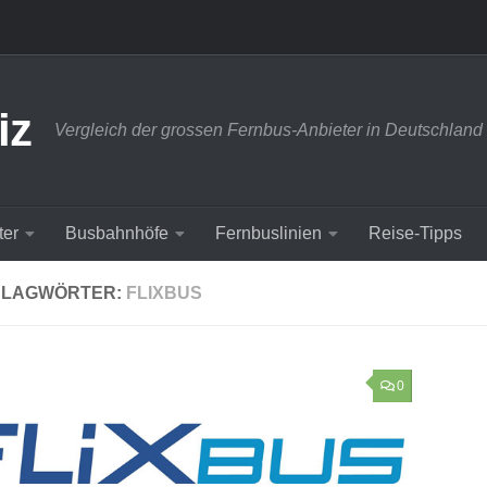
iz
Vergleich der grossen Fernbus-Anbieter in Deutschland
ter
Busbahnhöfe
Fernbuslinien
Reise-Tipps
HLAGWÖRTER:
FLIXBUS
0