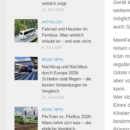
Gerät 
wirklich zeigt
weitere
31. JULI 2026
möglich
AKTUELLES
auch Sp
Fahrrad und Haustier im
Fernbus: Was wirklich
MeinFer
erlaubt ist – und was nicht
reisen
8. JULI 2026
Köln mu
REISE-TIPPS
regulär
Nachtzug und Nachtbus
Gäste m
durch Europa 2026:
Schlafen statt fliegen – die
aber vo
besten Verbindungen im
kann.
Vergleich
Wer si
22. JUNI 2026
Eines 
REISE-TIPPS
Kloster
FlixTrain vs. FlixBus 2026:
bestim
Wann lohnt sich was – der
ehrliche Vergleich
Römisc