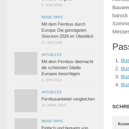
5. JUNI 2026
Bauwerk
barock 
REISE-TIPPS
Sommer
Mit dem Fernbus durch
Europa: Die günstigsten
Messes
Strecken 2026 im Überblick
21. MAI 2026
Pass
AKTUELLES
Bus
Mit dem Fernbus übernacht
die schönsten Städte
Bus
Europas besichtigen
Bus
6. JUNI 2014
Bus
AKTUELLES
Fernbusanbieter vergleichen
18. APRIL 2015
SCHRE
REISE-TIPPS
Komm
Einfach und bequem von