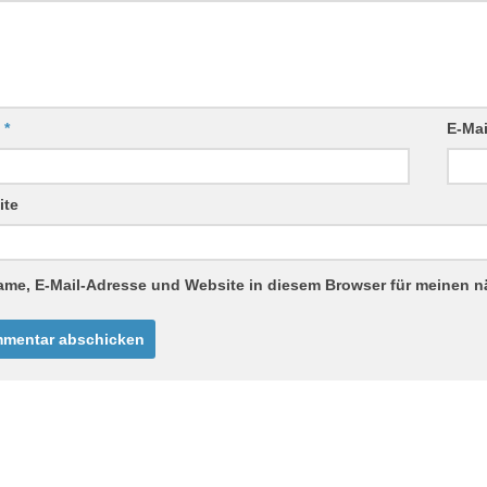
e
*
E-Ma
ite
ame, E-Mail-Adresse und Website in diesem Browser für meinen 