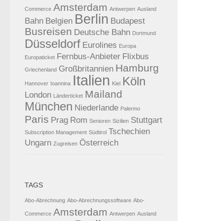
Amsterdam
Commerce
Antwerpen
Ausland
Berlin
Bahn
Belgien
Budapest
Busreisen
Deutsche Bahn
Dortmund
Düsseldorf
Eurolines
Europa
Fernbus-Anbieter
Flixbus
Europaticket
Hamburg
Großbritannien
Griechenland
Italien
Köln
Hannover
Ioannina
Kiel
Mailand
London
Länderticket
München
Niederlande
Palermo
Paris
Prag
Rom
Stuttgart
Senioren
Sizilien
Tschechien
Subscription Management
Südtirol
Ungarn
Österreich
Zugreisen
TAGS
Abo-Abrechnung
Abo-Abrechnungssoftware
Abo-
Amsterdam
Commerce
Antwerpen
Ausland