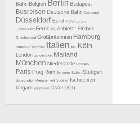
Berlin
Bahn
Belgien
Budapest
Busreisen
Deutsche Bahn
Dortmund
Düsseldorf
Eurolines
Europa
Fernbus-Anbieter
Flixbus
Europaticket
Hamburg
Großbritannien
Griechenland
Italien
Köln
Hannover
Ioannina
Kiel
Mailand
London
Länderticket
München
Niederlande
Palermo
Paris
Prag
Rom
Stuttgart
Senioren
Sizilien
Tschechien
Subscription Management
Südtirol
Ungarn
Österreich
Zugreisen