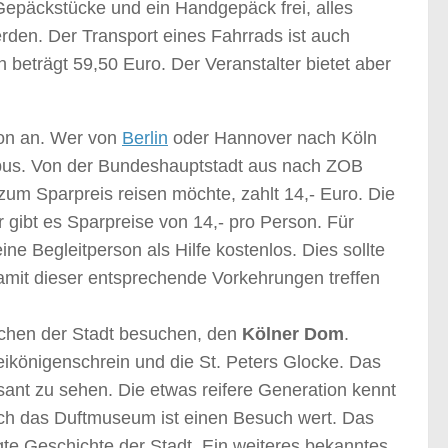
Gepäckstücke und ein Handgepäck frei, alles
rden. Der Transport eines Fahrrads ist auch
n beträgt 59,50 Euro. Der Veranstalter bietet aber
ion an. Wer von
Berlin
oder Hannover nach Köln
nbus. Von der Bundeshauptstadt aus nach ZOB
um Sparpreis reisen möchte, zahlt 14,- Euro. Die
 gibt es Sparpreise von 14,- pro Person. Für
e Begleitperson als Hilfe kostenlos. Dies sollte
 damit dieser entsprechende Vorkehrungen treffen
ichen der Stadt besuchen, den
Kölner Dom
.
ikönigenschrein und die St. Peters Glocke. Das
ssant zu sehen. Die etwas reifere Generation kennt
ch das Duftmuseum ist einen Besuch wert. Das
e Geschichte der Stadt. Ein weiteres bekanntes