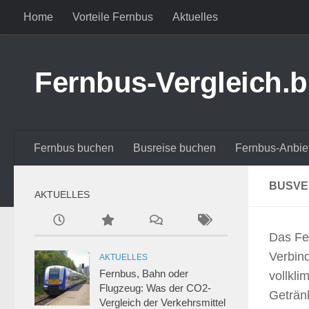
Home
Vorteile Fernbus
Aktuelles
Zum Inhalt springen
Fernbus-Vergleich.b
Fernbus buchen
Busreise buchen
Fernbus-Anbie
BUSVE
AKTUELLES
Das Fe
Verbind
AKTUELLES
Fernbus, Bahn oder
vollkli
Flugzeug: Was der CO2-
Getränk
Vergleich der Verkehrsmittel