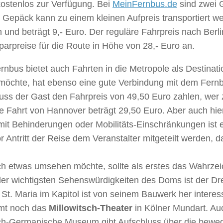
kostenlos zur Verfügung. Bei
MeinFernbus.de
sind zwei 
 Gepäck kann zu einem kleinen Aufpreis transportiert we
 und beträgt 9,- Euro. Der reguläre Fahrpreis nach Berli
arpreise für die Route in Höhe von 28,- Euro an.
nbus bietet auch Fahrten in die Metropole als Destinat
 möchte, hat ebenso eine gute Verbindung mit dem Fer
ss der Gast den Fahrpreis von 49,50 Euro zahlen, wer z
e Fahrt von Hannover beträgt 29,50 Euro. Aber auch hier
it Behinderungen oder Mobilitäts-Einschränkungen ist ein
r Antritt der Reise dem Veranstalter mitgeteilt werden,
ch etwas umsehen möchte, sollte als erstes das Wahrze
der wichtigsten Sehenswürdigkeiten des Doms ist der Dre
 St. Maria im Kapitol ist von seinem Bauwerk her intere
mt noch das
Millowitsch-Theater
in Kölner Mundart. Au
h-Germanische Museum gibt Aufschluss über die bewegt