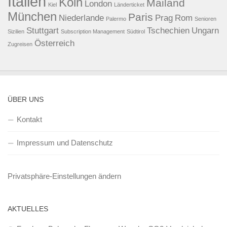
Italien
Köln
Mailand
London
Kiel
Länderticket
München
Paris
Niederlande
Prag
Rom
Palermo
Senioren
Stuttgart
Tschechien
Ungarn
Sizilien
Subscription Management
Südtirol
Österreich
Zugreisen
ÜBER UNS
Kontakt
Impressum und Datenschutz
Privatsphäre-Einstellungen ändern
AKTUELLES