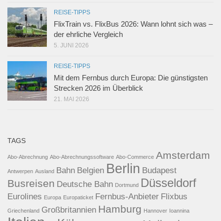
REISE-TIPPS
FlixTrain vs. FlixBus 2026: Wann lohnt sich was –
der ehrliche Vergleich
5. JUNI 2026
REISE-TIPPS
Mit dem Fernbus durch Europa: Die günstigsten
Strecken 2026 im Überblick
21. MAI 2026
TAGS
Amsterdam
Abo-Abrechnung
Abo-Abrechnungssoftware
Abo-Commerce
Berlin
Bahn
Belgien
Budapest
Antwerpen
Ausland
Düsseldorf
Busreisen
Deutsche Bahn
Dortmund
Eurolines
Fernbus-Anbieter
Flixbus
Europa
Europaticket
Hamburg
Großbritannien
Griechenland
Hannover
Ioannina