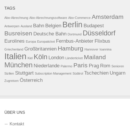
TAGS
Amsterdam
Abo-Abrechnung
Abo-Abrechnungssoftware
Abo-Commerce
Berlin
Bahn
Belgien
Budapest
Antwerpen
Ausland
Düsseldorf
Busreisen
Deutsche Bahn
Dortmund
Eurolines
Fernbus-Anbieter
Flixbus
Europa
Europaticket
Hamburg
Großbritannien
Griechenland
Hannover
Ioannina
Italien
Köln
Mailand
London
Kiel
Länderticket
München
Paris
Niederlande
Prag
Rom
Palermo
Senioren
Stuttgart
Tschechien
Ungarn
Sizilien
Subscription Management
Südtirol
Österreich
Zugreisen
ÜBER UNS
Kontakt