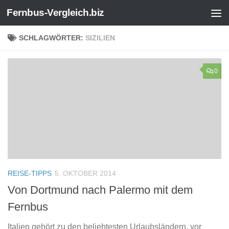
Fernbus-Vergleich.biz
Zum Inhalt springen
SCHLAGWÖRTER:
SIZILIEN
0
REISE-TIPPS
5. OKTOBER 2014
Von Dortmund nach Palermo mit dem
Fernbus
Italien gehört zu den beliebtesten Urlaubsländern, vor