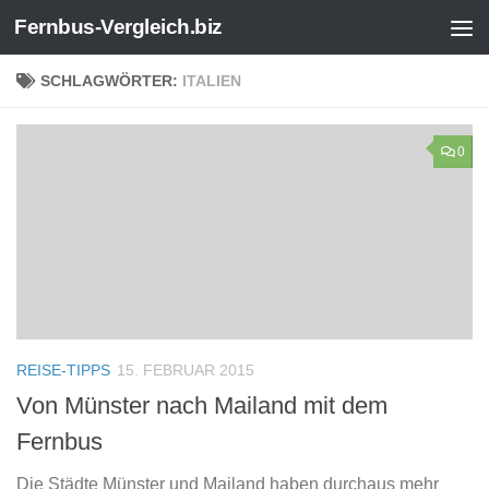
Fernbus-Vergleich.biz
Zum Inhalt springen
SCHLAGWÖRTER:
ITALIEN
0
REISE-TIPPS
15. FEBRUAR 2015
Von Münster nach Mailand mit dem
Fernbus
Die Städte Münster und Mailand haben durchaus mehr