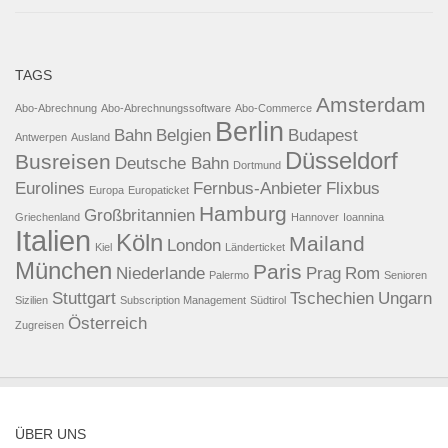
TAGS
Amsterdam
Abo-Abrechnung
Abo-Abrechnungssoftware
Abo-Commerce
Berlin
Bahn
Belgien
Budapest
Antwerpen
Ausland
Düsseldorf
Busreisen
Deutsche Bahn
Dortmund
Eurolines
Fernbus-Anbieter
Flixbus
Europa
Europaticket
Hamburg
Großbritannien
Griechenland
Hannover
Ioannina
Italien
Köln
Mailand
London
Kiel
Länderticket
München
Paris
Niederlande
Prag
Rom
Palermo
Senioren
Stuttgart
Tschechien
Ungarn
Sizilien
Subscription Management
Südtirol
Österreich
Zugreisen
ÜBER UNS