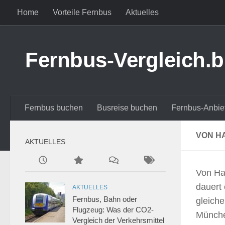
Home
Vorteile Fernbus
Aktuelles
Zum Inhalt springen
Fernbus-Vergleich.b
Fernbus buchen
Busreise buchen
Fernbus-Anbie
VON H
AKTUELLES
Von Ha
dauert 
AKTUELLES
Fernbus, Bahn oder
gleich
Flugzeug: Was der CO2-
Münche
Vergleich der Verkehrsmittel