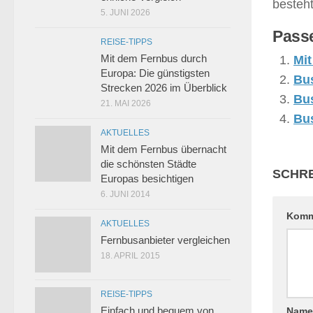
besteh
5. JUNI 2026
Passe
REISE-TIPPS
Mit dem Fernbus durch
Mi
Europa: Die günstigsten
Bu
Strecken 2026 im Überblick
Bu
21. MAI 2026
Bu
AKTUELLES
Mit dem Fernbus übernacht
die schönsten Städte
SCHRE
Europas besichtigen
6. JUNI 2014
Komm
AKTUELLES
Fernbusanbieter vergleichen
18. APRIL 2015
REISE-TIPPS
Einfach und bequem von
Nam