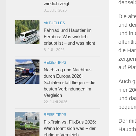
denselb
wirklich zeigt
31. JULI 2026
Die al
AKTUELLES
und de
Fahrrad und Haustier im
und in
Fernbus: Was wirklich
öffentl
erlaubt ist – und was nicht
die Han
8. JULI 2026
zeitgen
REISE-TIPPS
auf Pla
Nachtzug und Nachtbus
durch Europa 2026:
Auch gi
Schlafen statt fliegen – die
besten Verbindungen im
hier 20
Vergleich
und da
22. JUNI 2026
bequem 
REISE-TIPPS
Der mi
FlixTrain vs. FlixBus 2026:
Wann lohnt sich was – der
Hauptb
ehrliche Vergleich