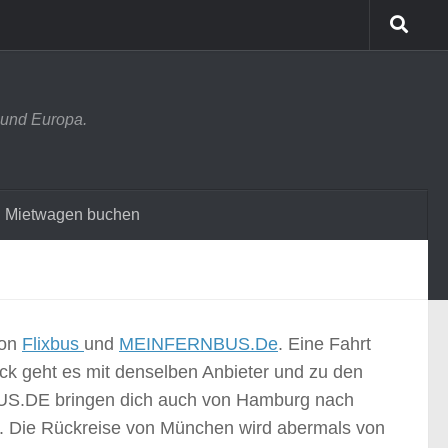
 und Europa.
Mietwagen buchen
von
Flixbus
und
MEINFERNBUS.De
. Eine Fahrt
ück geht es mit denselben Anbieter und zu den
US.DE bringen dich auch von Hamburg nach
. Die Rückreise von München wird abermals von