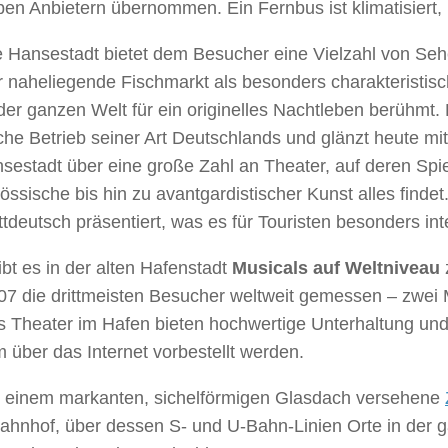
en Anbietern übernommen. Ein Fernbus ist klimatisiert, 
te Hansestadt bietet dem Besucher eine Vielzahl von Se
r naheliegende Fischmarkt als besonders charakteristis
 der ganzen Welt für ein originelles Nachtleben berühm
iche Betrieb seiner Art Deutschlands und glänzt heute mit
sestadt über eine große Zahl an Theater, auf deren Spi
össische bis hin zu avantgardistischer Kunst alles findet
ttdeutsch präsentiert, was es für Touristen besonders in
bt es in der alten Hafenstadt
Musicals auf Weltniveau
07 die drittmeisten Besucher weltweit gemessen – zwei 
s Theater im Hafen bieten hochwertige Unterhaltung un
über das Internet vorbestellt werden.
t einem markanten, sichelförmigen Glasdach versehene
ahnhof, über dessen S- und U-Bahn-Linien Orte in der 