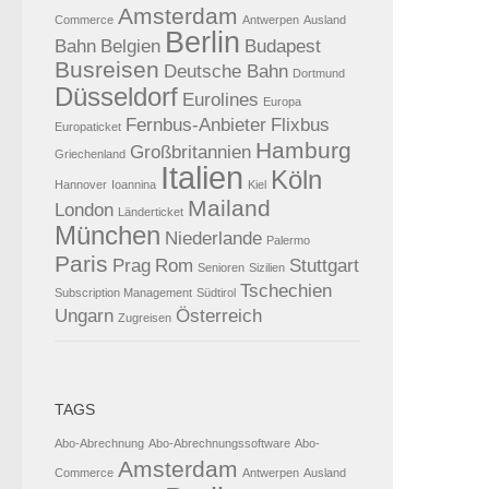
Amsterdam
Commerce
Antwerpen
Ausland
Berlin
Bahn
Belgien
Budapest
Busreisen
Deutsche Bahn
Dortmund
Düsseldorf
Eurolines
Europa
Fernbus-Anbieter
Flixbus
Europaticket
Hamburg
Großbritannien
Griechenland
Italien
Köln
Hannover
Ioannina
Kiel
Mailand
London
Länderticket
München
Niederlande
Palermo
Paris
Prag
Rom
Stuttgart
Senioren
Sizilien
Tschechien
Subscription Management
Südtirol
Ungarn
Österreich
Zugreisen
TAGS
Abo-Abrechnung
Abo-Abrechnungssoftware
Abo-
Amsterdam
Commerce
Antwerpen
Ausland