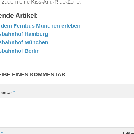
t zudem eine Kiss-And-Ride-Zone.
nde Artikel:
t dem Fernbus München erleben
sbahnhof Hamburg
sbahnhof München
sbahnhof Berlin
IBE EINEN KOMMENTAR
entar
*
e
*
E-Ma