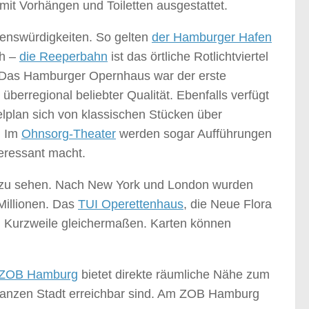
mit Vorhängen und Toiletten ausgestattet.
henswürdigkeiten. So gelten
der Hamburger Hafen
ch –
die Reeperbahn
ist das örtliche Rotlichtviertel
t. Das Hamburger Opernhaus war der erste
 überregional beliebter Qualität. Ebenfalls verfügt
elplan sich von klassischen Stücken über
. Im
Ohnsorg-Theater
werden sogar Aufführungen
teressant macht.
zu sehen. Nach New York und London wurden
Millionen. Das
TUI Operettenhaus
, die Neue Flora
d Kurzweile gleichermaßen. Karten können
ZOB Hamburg
bietet direkte räumliche Nähe zum
ganzen Stadt erreichbar sind. Am ZOB Hamburg