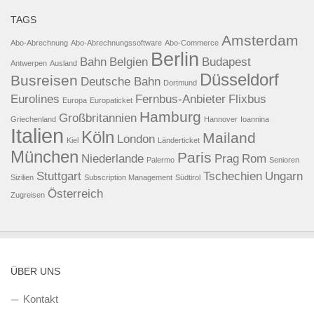
TAGS
Amsterdam
Abo-Abrechnung
Abo-Abrechnungssoftware
Abo-Commerce
Berlin
Bahn
Belgien
Budapest
Antwerpen
Ausland
Düsseldorf
Busreisen
Deutsche Bahn
Dortmund
Eurolines
Fernbus-Anbieter
Flixbus
Europa
Europaticket
Hamburg
Großbritannien
Griechenland
Hannover
Ioannina
Italien
Köln
Mailand
London
Kiel
Länderticket
München
Paris
Niederlande
Prag
Rom
Palermo
Senioren
Stuttgart
Tschechien
Ungarn
Sizilien
Subscription Management
Südtirol
Österreich
Zugreisen
ÜBER UNS
Kontakt