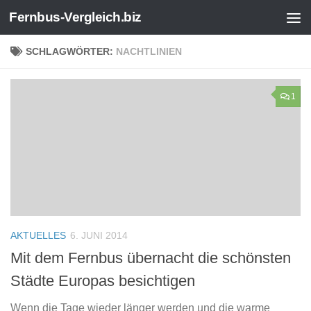
Fernbus-Vergleich.biz
Zum Inhalt springen
SCHLAGWÖRTER:
NACHTLINIEN
1
AKTUELLES
6. JUNI 2014
Mit dem Fernbus übernacht die schönsten
Städte Europas besichtigen
Wenn die Tage wieder länger werden und die warme