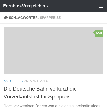
Fernbus-Vergleich.biz
Zum Inhalt springen
SCHLAGWÖRTER:
SPARPREISE
0
AKTUELLES
26. APRIL 2014
Die Deutsche Bahn verkürzt die
Vorverkaufsfrist für Sparpreise
Noch vor wenigen Jahren war ein dichtes, preisgünstiges