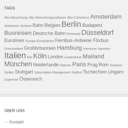
TAGS
Amsterdam
Abo-Abrechnung
Abo-Abrechnungssoftware
Abo-Commerce
Berlin
Bahn
Belgien
Budapest
Antwerpen
Ausland
Düsseldorf
Busreisen
Deutsche Bahn
Dortmund
Eurolines
Fernbus-Anbieter
Flixbus
Europa
Europaticket
Hamburg
Großbritannien
Griechenland
Hannover
Ioannina
Italien
Köln
Mailand
London
Kiel
Länderticket
München
Paris
Niederlande
Prag
Rom
Palermo
Senioren
Stuttgart
Tschechien
Ungarn
Sizilien
Subscription Management
Südtirol
Österreich
Zugreisen
ÜBER UNS
Kontakt