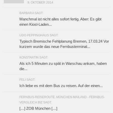
9. OKTOBER 2014
BARBARA SAGT:
Manchmal ist nicht alles sofort fertig. Aber: Es gibt
einen Kiosl-Laden...
UDO PEPPINGHAUS SAGT:
Typisch Bremische Fehlplanung Bremen, 17.03.24 Vor
kurzem wurde das neue Fernbusterminal...
KONSTANTIN SAGT:
Als ich 5 Minuten zu spät in Warschau ankam, haben
die...
FELI SAGT:
Ich liebe es mit dem Bus zu reisen. Auf der einen...
FERNBUS-REISEROUTE: MÜNCHEN-MAILAND - FERNBUS-
VERGLEICH.BIZ SAGT:
[…] ZOB München […]