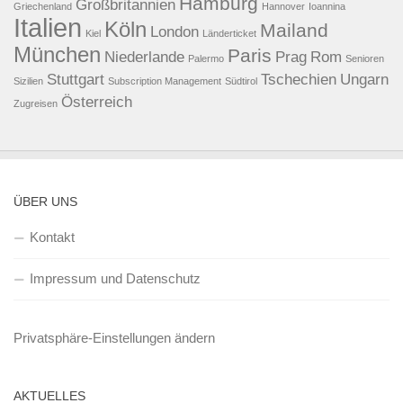
Hamburg
Großbritannien
Griechenland
Hannover
Ioannina
Italien
Köln
Mailand
London
Kiel
Länderticket
München
Paris
Niederlande
Prag
Rom
Palermo
Senioren
Stuttgart
Tschechien
Ungarn
Sizilien
Subscription Management
Südtirol
Österreich
Zugreisen
ÜBER UNS
Kontakt
Impressum und Datenschutz
Privatsphäre-Einstellungen ändern
AKTUELLES