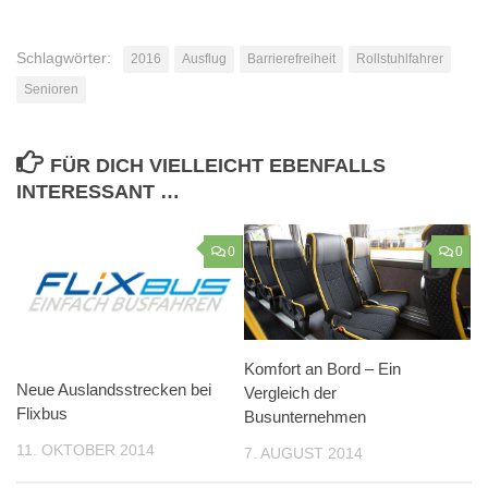
Schlagwörter:
2016
Ausflug
Barrierefreiheit
Rollstuhlfahrer
Senioren
FÜR DICH VIELLEICHT EBENFALLS
INTERESSANT …
0
0
Komfort an Bord – Ein
Neue Auslandsstrecken bei
Vergleich der
Flixbus
Busunternehmen
11. OKTOBER 2014
7. AUGUST 2014