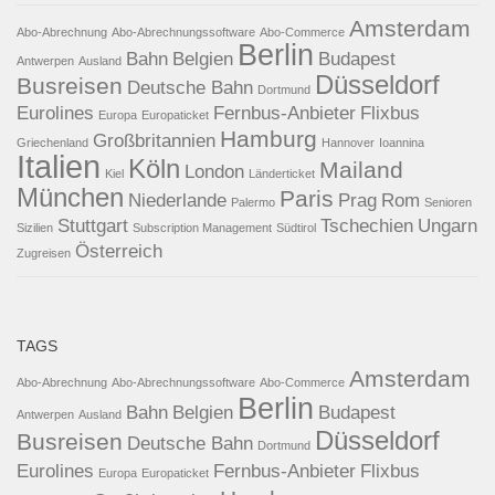
Amsterdam
Abo-Abrechnung
Abo-Abrechnungssoftware
Abo-Commerce
Berlin
Bahn
Belgien
Budapest
Antwerpen
Ausland
Düsseldorf
Busreisen
Deutsche Bahn
Dortmund
Eurolines
Fernbus-Anbieter
Flixbus
Europa
Europaticket
Hamburg
Großbritannien
Griechenland
Hannover
Ioannina
Italien
Köln
Mailand
London
Kiel
Länderticket
München
Paris
Niederlande
Prag
Rom
Palermo
Senioren
Stuttgart
Tschechien
Ungarn
Sizilien
Subscription Management
Südtirol
Österreich
Zugreisen
TAGS
Amsterdam
Abo-Abrechnung
Abo-Abrechnungssoftware
Abo-Commerce
Berlin
Bahn
Belgien
Budapest
Antwerpen
Ausland
Düsseldorf
Busreisen
Deutsche Bahn
Dortmund
Eurolines
Fernbus-Anbieter
Flixbus
Europa
Europaticket