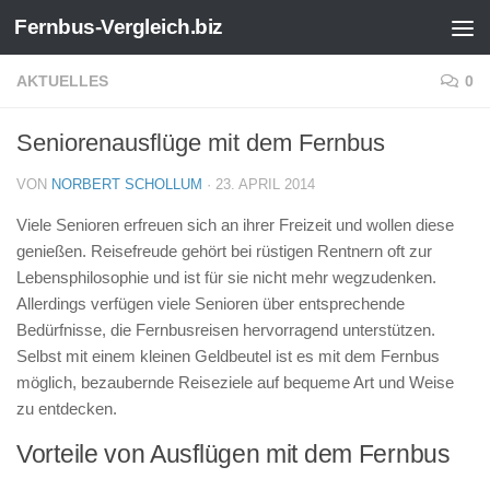
Fernbus-Vergleich.biz
Zum Inhalt springen
AKTUELLES
0
Seniorenausflüge mit dem Fernbus
VON
NORBERT SCHOLLUM
·
23. APRIL 2014
Viele Senioren erfreuen sich an ihrer Freizeit und wollen diese
genießen. Reisefreude gehört bei rüstigen Rentnern oft zur
Lebensphilosophie und ist für sie nicht mehr wegzudenken.
Allerdings verfügen viele Senioren über entsprechende
Bedürfnisse, die Fernbusreisen hervorragend unterstützen.
Selbst mit einem kleinen Geldbeutel ist es mit dem Fernbus
möglich, bezaubernde Reiseziele auf bequeme Art und Weise
zu entdecken.
Vorteile von Ausflügen mit dem Fernbus